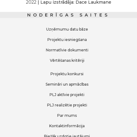
2022
| Lapu izstrādāja: Dace Laukmane
NODERĪGAS SAITES
Uzņēmumu datu bāze
Projektu iesniegšana
Normatīvie dokumenti
Vērtēšanas kritēriji
Projektu konkursi
Semināri un apmācības
PLJ aktīvie projekti
PLJ realizētie projekti
Par mums
Kontaktinformācija
Biežāk uzdotie jautājumi