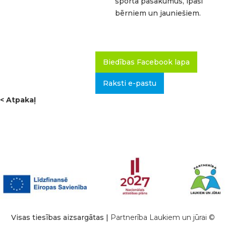
sporta pasākumus, īpaši
bērniem un jauniešiem.
Biedības Facebook lapa
Raksti e-pastu
< Atpakaļ
Visas tiesības aizsargātas |
Partnerība Laukiem un jūrai ©