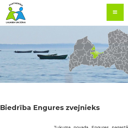
Biedrība Engures zvejnieks
Tukuma novada Engures pagastā