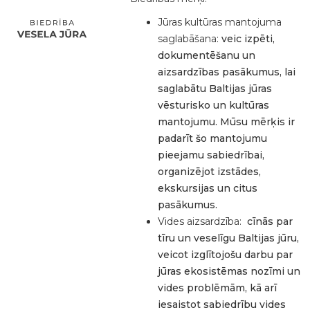
Jūras kultūras mantojuma
saglabāšana:
veic izpēti,
dokumentēšanu un
aizsardzības pasākumus, lai
saglabātu Baltijas jūras
vēsturisko un kultūras
mantojumu. Mūsu mērķis ir
padarīt šo mantojumu
pieejamu sabiedrībai,
organizējot izstādes,
ekskursijas un citus
pasākumus.
Vides aizsardzība:
cīnās par
tīru un veselīgu Baltijas jūru,
veicot izglītojošu darbu par
jūras ekosistēmas nozīmi un
vides problēmām, kā arī
iesaistot sabiedrību vides