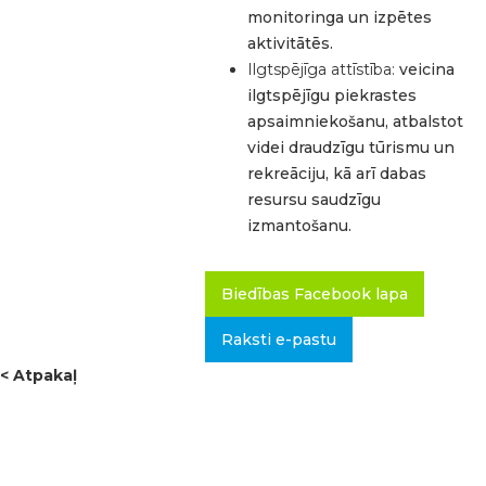
monitoringa un izpētes
aktivitātēs.
Ilgtspējīga attīstība:
veicina
ilgtspējīgu piekrastes
apsaimniekošanu, atbalstot
videi draudzīgu tūrismu un
rekreāciju, kā arī dabas
resursu saudzīgu
izmantošanu.
Biedības Facebook lapa
Raksti e-pastu
< Atpakaļ