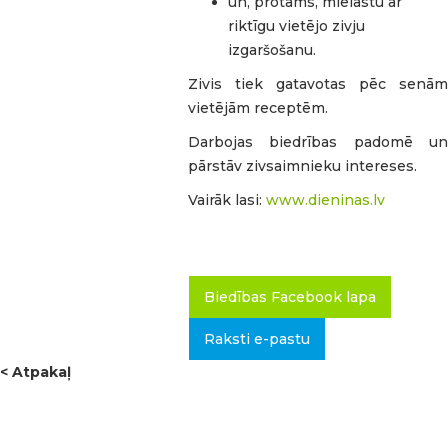
un, protams, mielastu ar
riktīgu vietējo zivju
izgaršošanu.
Zivis tiek gatavotas pēc senām
vietējām receptēm.
Darbojas biedrības padomē un
pārstāv zivsaimnieku intereses.
Vairāk lasi:
www.dieninas.lv
Biedības Facebook lapa
Raksti e-pastu
< Atpakaļ