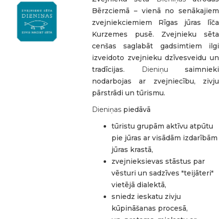
Bērzciemā – vienā no senākajiem
zvejniekciemiem Rīgas jūras līča
Kurzemes pusē. Zvejnieku sēta
cenšas saglabāt gadsimtiem ilgi
izveidoto zvejnieku dzīvesveidu un
tradīcijas.
Dieniņu
saimnieki
nodarbojas ar zvejniecību, zivju
pārstrādi un tūrismu.
Dieniņas
piedāvā
tūristu grupām aktīvu atpūtu
pie jūras ar visādām izdarībām
jūras krastā,
zvejnieksievas stāstus par
vēsturi un sadzīves "teijāteri"
vietējā dialektā,
sniedz ieskatu zivju
kūpināšanas procesā,