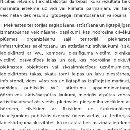
Rīcības ietvaros tiek atbalstītas darbības, kuru rezultātā tiek
mazināta ietekme uz vidi vai klimata pārmaiņām, vai tiek
veicināta vides resursu ilgtspējīga izmantošana un vairošana.
1. Piekrastes teritorijas saglabāšana, attīstīšana un ilgtspējīgas
izmantošanas veicināšana- pasākumi, kas nodrošina cilvēku
plūsmas organizēšanu šajā teritorijā, piekrastes
infrastruktūras sakārtošanu un attīstīšanu: stāvlaukumi (t.sk.
labiekārtoti ar WC, kemperu pieslēguma vietām, piknika
vietām), pašvaldības ielas un ceļi, kas nodrošina piekļuvi
piekrastes objektiem vai zivsaimniecības uzņēmumiem,
labiekārtotas takas, skatu torņi, laipas un laivu piestātnes,
info stendi, vides, vēstures un ilgtspējas izglītojošie maršruti,
norādes, publiskās WC, atkritumu apsaimniekošana,
ģērbtuves, aktīvāsatpūtas laukumi, mierīgās atpūtas zonas
attīstība atsevišķās vietās, pludmales pieejamība vecākiem ar
bērniem, cilvēkiem ar fiziskiem un funkcionāliem
traucējumiem, publiskās dzeramā ūdens vietas, u.c. teritorijas
labiekārtojuma aktivitātes, kā rezultātā tiek mazināta ietekme
uz vidi un/vai uzlabota piekrastes teritorijas saglabāšana