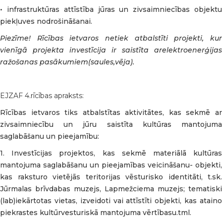
• infrastruktūras attīstība jūras un zivsaimniecības objektu
piekļuves nodrošināšanai.
Piezīme! Rīcības ietvaros netiek atbalstīti projekti, kur
vienīgā projekta investīcija ir saistīta arelektroenerģijas
ražošanas pasākumiem(saules,vēja).
EJZAF 4.rīcības apraksts:
Rīcības ietvaros tiks atbalstītas aktivitātes, kas sekmē ar
zivsaimniecību un jūru saistīta kultūras mantojuma
saglabāšanu un pieejamību:
1. Investīcijas projektos, kas sekmē materiālā kultūras
mantojuma saglabāšanu un pieejamības veicināšanu- objekti,
kas raksturo vietējās teritorijas vēsturisko identitāti, t.sk.
Jūrmalas brīvdabas muzejs, Lapmežciema muzejs; tematiski
(lab)iekārtotas vietas, izveidoti vai attīstīti objekti, kas ataino
piekrastes kultūrvesturiskā mantojuma vērtībasu.tml.