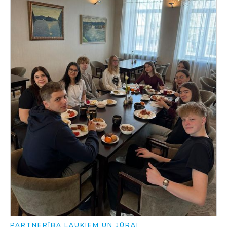
PARTNERĪBA LAUKIEM UN JŪRAI