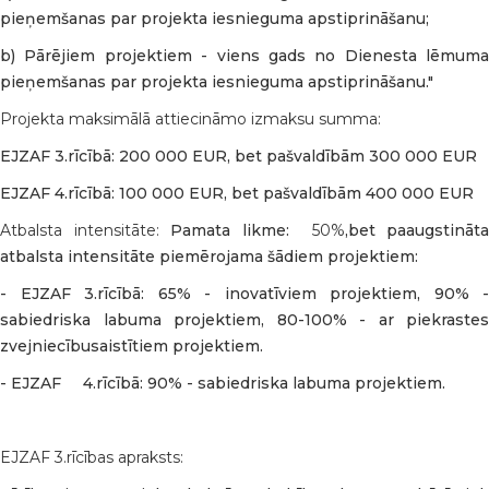
pieņemšanas par projekta iesnieguma apstiprināšanu;
b) Pārējiem projektiem - viens gads no Dienesta lēmuma
pieņemšanas par projekta iesnieguma apstiprināšanu."
Projekta maksimālā attiecināmo izmaksu summa:
EJZAF 3.rīcībā: 200 000 EUR, bet pašvaldībām 300 000 EUR
EJZAF 4.rīcībā: 100 000 EUR, bet pašvaldībām 400 000 EUR
Atbalsta intensitāte:
Pamata likme:
50%
,bet paaugstināta
atbalsta intensitāte piemērojama šādiem projektiem:
- EJZAF 3.rīcībā: 65% - inovatīviem projektiem, 90% -
sabiedriska labuma projektiem, 80-100% - ar piekrastes
zvejniecībusaistītiem projektiem.
- EJZAF 4.rīcībā: 90% - sabiedriska labuma projektiem.
EJZAF 3.rīcības apraksts: