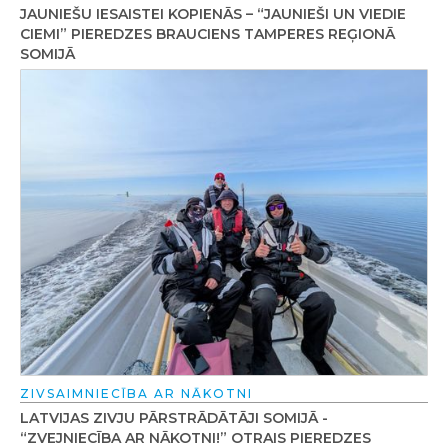
JAUNIEŠU IESAISTEI KOPIENĀS – “JAUNIEŠI UN VIEDIE
CIEMI” PIEREDZES BRAUCIENS TAMPERES REĢIONĀ
SOMIJĀ
ZIVSAIMNIECĪBA AR NĀKOTNI
LATVIJAS ZIVJU PĀRSTRĀDĀTĀJI SOMIJĀ -
“ZVEJNIECĪBA AR NĀKOTNI!” OTRAIS PIEREDZES