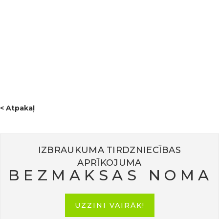
arī īpaša pateicība mūsu igauniešu saimniekiem par
viesmīlīgo uzņemšanu un rūpēm. 💚Pasākums iezīmēja
jauna kopīga ceļa sākumu, kas veltīts zaļai domāšanai,
ilgtspējīgai attīstībai un dabas mantojuma saglabāšanai.
Šis bija lielisks sākums projektam “GREENPARK” – paldies,
ka bijāt kopā ar mums šajā ceļojumā! 🌍
< Atpakaļ
IZBRAUKUMA TIRDZNIECĪBAS
APRĪKOJUMA
BEZMAKSAS NOMA
UZZINI VAIRĀK!