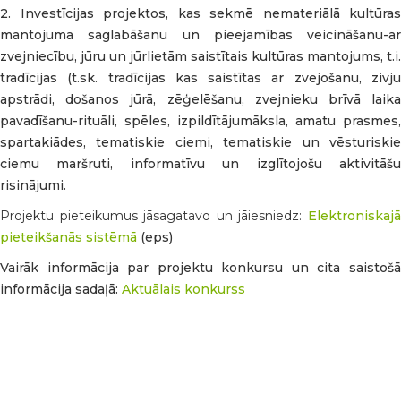
2. Investīcijas projektos, kas sekmē nemateriālā kultūras
mantojuma saglabāšanu un pieejamības veicināšanu-ar
zvejniecību, jūru un jūrlietām saistītais kultūras mantojums, t.i.
tradīcijas (t.sk. tradīcijas kas saistītas ar zvejošanu, zivju
apstrādi, došanos jūrā, zēģelēšanu, zvejnieku brīvā laika
pavadīšanu-rituāli, spēles, izpildītājumāksla, amatu prasmes,
spartakiādes, tematiskie ciemi, tematiskie un vēsturiskie
ciemu maršruti, informatīvu un izglītojošu aktivitāšu
risinājumi.
Projektu pieteikumus jāsagatavo un jāiesniedz:
Elektroniskaj
pieteikšanās sistēmā
(eps)
Vairāk informācija par projektu konkursu un cita saistošā
informācija sadaļā:
Aktuālais konkurss