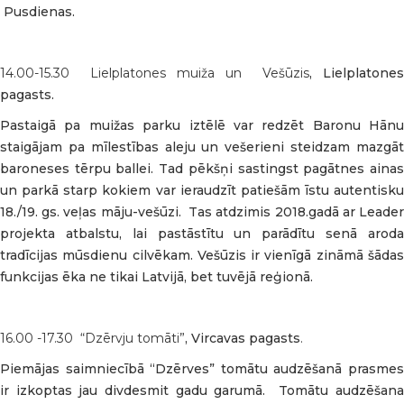
Pusdienas.
14.00-15.30 Lielplatones muiža un Vešūzis
, Lielplatone
pagasts.
Pastaigā pa muižas parku iztēlē var redzēt Baronu Hānu
staigājam pa mīlestības aleju un vešerieni steidzam mazgāt
baroneses tērpu ballei. Tad pēkšņi sastingst pagātnes ainas
un parkā starp kokiem var ieraudzīt patiešām īstu autentisku
18./19. gs. veļas māju-vešūzi. Tas atdzimis 2018.gadā ar Leader
projekta atbalstu, lai pastāstītu un parādītu senā aroda
tradīcijas mūsdienu cilvēkam. Vešūzis ir vienīgā zināmā šādas
funkcijas ēka ne tikai Latvijā, bet tuvējā reģionā.
16.00 -17.30 “Dzērvju tomāti”
, Vircavas pagasts
.
Piemājas saimniecībā “Dzērves” tomātu audzēšanā prasmes
ir izkoptas jau divdesmit gadu garumā. Tomātu audzēšana