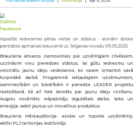
|
|
Partnerība laukiem un jūrai
Informācija
Apr 9, 2025
Iepazīsti iedvesmas pilnas vietas un stāstus - aicinām doties
pieredzes apmaiņas braucienā uz Jelgavas novadu 09.05.2025
Brauciena ietvaros ciemosimies pie uzņēmīgiem cilvēkiem,
uzzināsim viņu pieredzes stāstus, lai gūtu iedvesmu un
veicinātu jaunu ideju veidošanos, ko varam izmantot savā
turpmākā darbā. Programmā iekļautajiem uzņēmumiem,
saimniecībām un biedrībām ir pieredze LEADER projektu
realizēšanā, kā arī tiek domāts par jaunu ideju virzīšanu.
Augstu novērtēts mājražotāju ieguldītais darbs, laiks un
enerģija, radot jaunus un inovatīvus produktus.
Brauciena mērķauditorija- esošie un topošie uzņēmēmji,
aktīvi PLJ teritorijas iedzīvotāji.