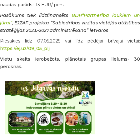
naudas parāds-
13 EUR/ pers.
Pasākums tiek līdzfinansēts
BDR“Partnerība laukiem u
jūrai”
, EJZAF projekta “Sabiedrības virzītas vietējās attīstības
stratēģijas 2023.-2027.administrēšana” ietvaros
Piesakies līdz 07.05.2025 vai līdz pēdējai brīvajai vietai:
https://ej.uz/09_05_plj
Vietu skaits ierobežots, plānotais grupas lielums- 30
perosnas.