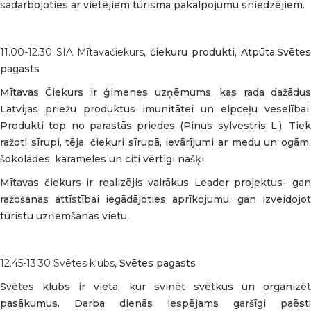
sadarbojoties ar vietējiem tūrisma pakalpojumu sniedzējiem.
11.00-12.30 SIA Mītavačiekurs
, čiekuru produkti, Atpūta,Svētes
pagasts
Mītavas Čiekurs ir ģimenes uzņēmums, kas rada dažādus
Latvijas priežu produktus imunitātei un elpceļu veselībai.
Produkti top no parastās priedes (Pinus sylvestris L.). Tiek
ražoti sīrupi, tēja, čiekuri sīrupā, ievārījumi ar medu un ogām,
šokolādes, karameles un citi vērtīgi našķi.
Mītavas čiekurs ir realizējis vairākus Leader projektus- gan
ražošanas attīstībai iegādājoties aprīkojumu, gan izveidojot
tūristu uzņemšanas vietu.
12.45-13.30 Svētes klubs,
Svētes pagasts
Svētes klubs ir vieta, kur svinēt svētkus un organizēt
pasākumus. Darba dienās iespējams garšīgi paēst!