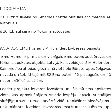
PROGRAMMA:
8:00
Izbraukšana no Smārdes centra pieturas ar Smārdes AL
autobusu
8:20
Izbraukšana no Tukuma autoostas
9.00-10.30 EMU Home/ SIA Holenderi,
Līvbērzes pagasts.
"Emu Home" ir pirmais un vienīgais Emu putnu audzētavas un
tūrisma apskates objekts Latvijā, ko izveidojusi SIA Holenderi.
Saimniecība atrodas gleznainā vietā pie Bērzes upes Jelgavas
novadā un šobrīd tajā mīt 52 Emu putni – 12 pieaugušie un 40
nesen izšķīlušies cālēni.
Leader projekta ietvaros izveidota unikāla tūrisma apskates
vieta, kas apmeklētājiem sniedz iespēju iepazīt Austrālijas
skrējējputnus – Emu – atvērtā vidē. Paplašinot piedāvājumu,
tiek plānots izveidot laivošanas maršrutu pa Bērzes upi,