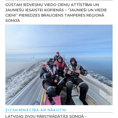
GŪSTAM IEDVESMU VIEDO CIEMU ATTĪSTĪBAI UN
JAUNIEŠU IESAISTEI KOPIENĀS – “JAUNIEŠI UN VIEDIE
CIEMI” PIEREDZES BRAUCIENS TAMPERES REĢIONĀ
SOMIJĀ
ZIVSAIMNIECĪBA AR NĀKOTNI
LATVIJAS ZIVJU PĀRSTRĀDĀTĀJI SOMIJĀ -