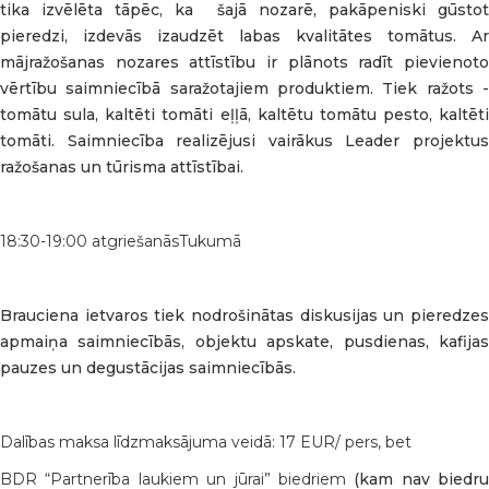
tika izvēlēta tāpēc, ka šajā nozarē, pakāpeniski gūstot
pieredzi, izdevās izaudzēt labas kvalitātes tomātus. Ar
mājražošanas nozares attīstību ir plānots radīt pievienoto
vērtību saimniecībā saražotajiem produktiem. Tiek ražots -
tomātu sula, kaltēti tomāti eļļā, kaltētu tomātu pesto, kaltēti
tomāti. Saimniecība realizējusi vairākus Leader projektus
ražošanas un tūrisma attīstībai.
18:30-19:00 atgriešanāsTukumā
Brauciena ietvaros tiek nodrošinātas diskusijas un pieredzes
apmaiņa saimniecībās, objektu apskate, pusdienas, kafijas
pauzes un degustācijas saimniecībās.
Dalības maksa līdzmaksājuma veidā: 17 EUR/ pers, bet
BDR “Partnerība laukiem un jūrai” biedriem
(kam nav biedru