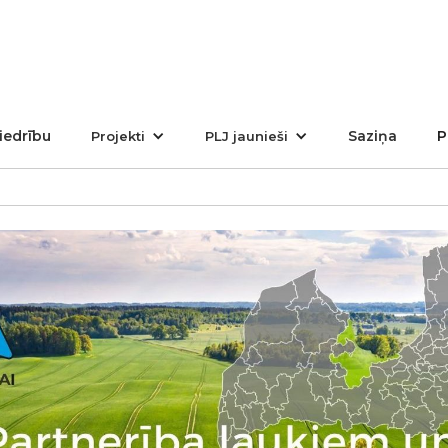
iedrību
Saziņa
P
Projekti
PLJ jaunieši