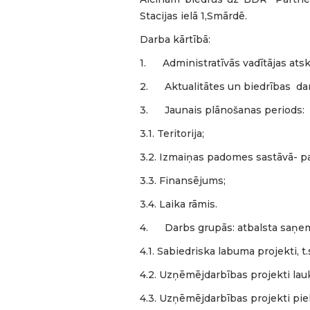
Stacijas ielā 1,Smārdē.
Darba kārtībā:
1. Administratīvās vadītājas atsk
2. Aktualitātes un biedrības da
3. Jaunais plānošanas periods:
3.1. Teritorija;
3.2. Izmaiņas padomes sastāvā- p
3.3. Finansējums;
3.4. Laika rāmis.
4. Darbs grupās: atbalsta saņem
4.1. Sabiedriska labuma projekti, t.
4.2. Uzņēmējdarbības projekti lauku
4.3. Uzņēmējdarbības projekti piek