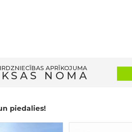
Pasākums iezīmēja jauna kopīga ceļa sākumu, kas veltīts zaļ
aglabāšanai.
am “GREENPARK” – paldies, ka bijāt kopā ar mums šajā ceļojumā
IRDZNIECĪBAS APRĪKOJUMA
KSAS NOMA
un piedalies!