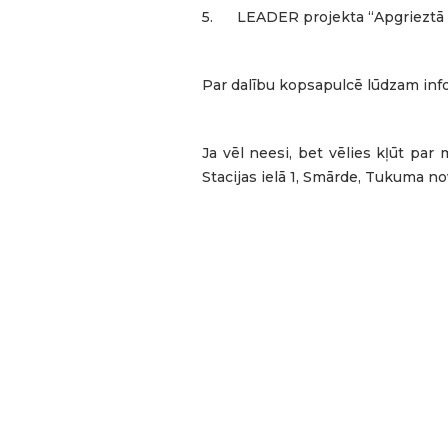
5. LEADER projekta “Apgrieztā 
Par dalību kopsapulcē lūdzam info
Ja vēl neesi, bet vēlies kļūt par 
Stacijas ielā 1, Smārde, Tukuma no
🌿 LEADER starptautiskā sadar
nacionālā parka tūrisma teritorij
“GREENPARK” svinīgais atklāšana
valstīm – 🇪🇪 Igaunijas, 🇱🇻 La
sadarbībasPasākuma laikā dalībn
diskusijas, kas ļāva iepazīt piec
iniciatīvas;Pieredzes apmaiņas b
apmeklētāju centrs, Vērģu osta,