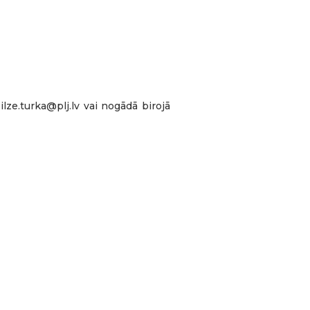
ilze.turka@plj.lv vai nogādā birojā
. līdz 8. augustam Lahemā
arptautiskā sadarbības projekta
rtnerorganizācijām un četrām
s, pieredzes un
 programmu:Prezentācijas un
 ilgtspējīgas
 kā Vīnistu, Mohni sala, Oandu
e, Kuusiku dabas saimniecība,