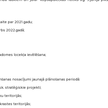
aite par 2021.gadu;
rbs 2022.gadā;
adomes locekļa ievēlēšana;
šanas nosacījumi jaunajā plānošanas periodā:
sk. stratēģiskie projekti;
 teritorijās;
rastes teritorijās;