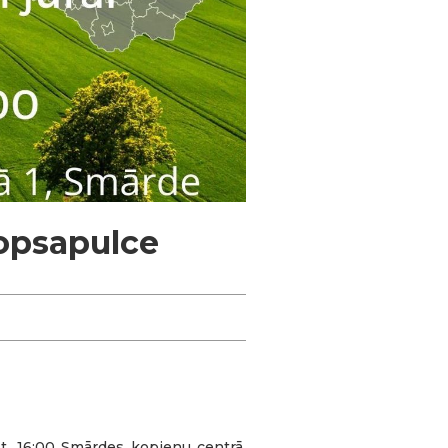
kopsapulce
st. 16:00 Smārdes kopienu centrā,