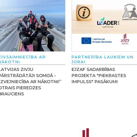
ZIVSAIMNIECĪBA AR
PARTNERĪBA LAUKIEM UN
NĀKOTNI
JŪRAI
LATVIJAS ZIVJU
EJZAF SADARBĪBAS
PĀRSTRĀDĀTĀJI SOMIJĀ -
PROJEKTA "PIEKRASTES
“ZVEJNIECĪBA AR NĀKOTNI!”
IMPULSS" PASĀKUMI
OTRAIS PIEREDZES
BRAUCIENS