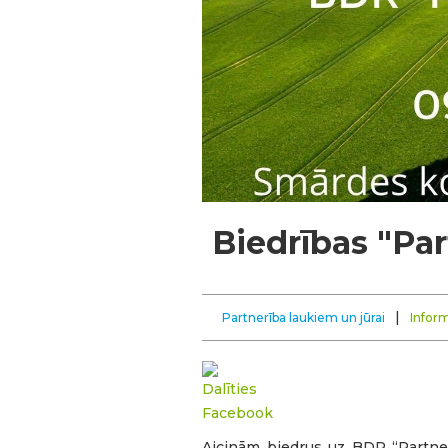
Biedrības "Pa
|
Partnerība laukiem un jūrai
Inform
Aicinām biedrus uz BDR “Partnerī