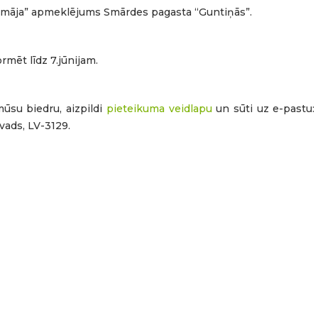
māja” apmeklējums Smārdes pagasta “Guntiņās”.
rmēt līdz 7.jūnijam.
mūsu biedru, aizpildi
pieteikuma veidlapu
un sūti uz e-pastu: 
vads, LV-3129.
bības projekta “GREENPARK” atklāšanas pasākums LahemāNo 4
ā, Attīstības nama aktivitāšu teritorijā, norisinājās LEADER st
s pasākums. Tas pulcēja vairāk nekā 50 dalībniekus no 12 pa
tvijas, 🇸🇮 Slovēnijas un 🇭🇷 Horvātijas.Piecas dienas iedvesma
ieki piecu dienu garumā piedzīvoja saturīgu un daudzveidīgu
u valstu nacionālos parkus, dabas rezervātus un vietējo kopienu
raucienus, kuru laikā tika apmeklētas tādas ievērojamas vietas
 Lobija muzejs, Modes muiža, Võhmas ciems, Senās mākslas zāl