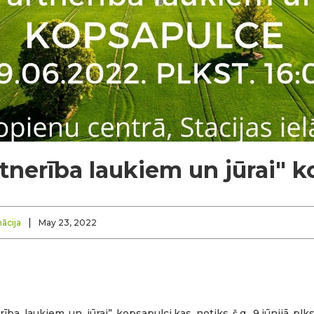
rtnerība laukiem un jūrai" 
|
ācija
May 23, 2022
ba laukiem un jūrai” kopsapulci,kas notiks š.g. 9.jūnijā plk