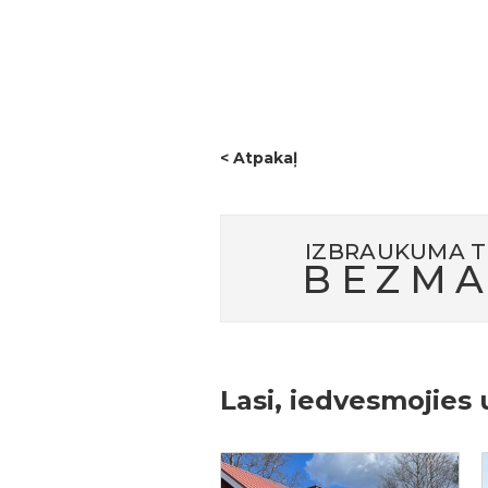
viesmīlīgo uzņemšanu un rūpēm. 
attīstībai un dabas mantojuma s
Šis bija lielisks sākums projekt
< Atpakaļ
IZBRAUKUMA T
BEZMA
Lasi, iedvesmojies 