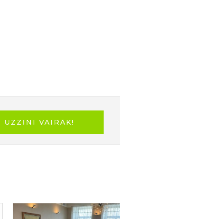
ai domāšanai, ilgtspējīgai
! 🌍
UZZINI VAIRĀK!