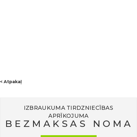
paldies visiem projekta dalībniekiem, izpildītājiem un
sadarbības partneriem par iesaisti, enerģiju un idejām, kā
arī īpaša pateicība mūsu igauniešu saimniekiem par
viesmīlīgo uzņemšanu un rūpēm. 💚Pasākums iezīmēja
jauna kopīga ceļa sākumu, kas veltīts zaļai domāšanai,
ilgtspējīgai attīstībai un dabas mantojuma saglabāšanai.
Šis bija lielisks sākums projektam “GREENPARK” – paldies,
ka bijāt kopā ar mums šajā ceļojumā! 🌍
< Atpakaļ
IZBRAUKUMA TIRDZNIECĪBAS
APRĪKOJUMA
BEZMAKSAS NOMA