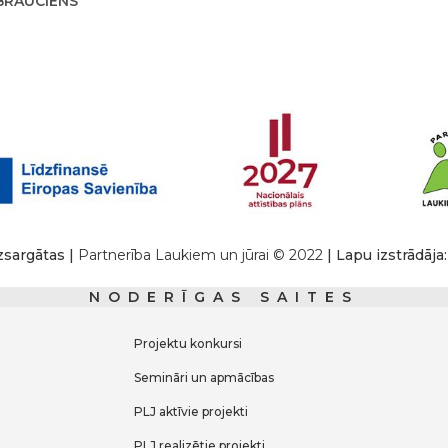
BRAUCIENS
izsargātas |
Partnerība Laukiem un jūrai © 2022
| Lapu izstrādāj
NODERĪGAS SAITES
Projektu konkursi
Semināri un apmācības
PLJ aktīvie projekti
PLJ realizētie projekti