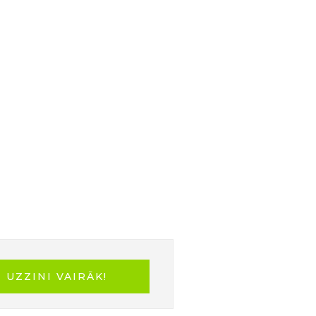
osta, Lobija muzejs, Modes
, Hāras osta un Majakivi–
aļās domāšanas, dabas
bniekus ar vietējo mūziku,
rojekta dalībniekiem,
 mūsu igauniešu saimniekiem par
ai domāšanai, ilgtspējīgai
! 🌍
UZZINI VAIRĀK!