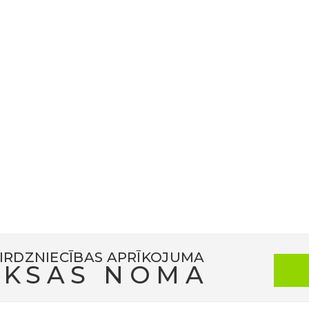
etas kā Vīnistu, Mohni sala, Oandu apmeklētāju centrs, Vērģu 
slas zāle, Kuusiku dabas saimniecība, Lahemā mantojuma nams
s darbnīcas un garšu pieredzes, kas rosināja jaunas idejas z
bas jomā;Kultūras vakars Lahemā Pärimuskojā, kas vienoja dalī
nu.Paldies par iedvesmu un sadarbībuSirsnīgs paldies visiem p
neriem par iesaisti, enerģiju un idejām, kā arī īpaša pateicība
Pasākums iezīmēja jauna kopīga ceļa sākumu, kas veltīts zaļ
aglabāšanai.
am “GREENPARK” – paldies, ka bijāt kopā ar mums šajā ceļojumā
IRDZNIECĪBAS APRĪKOJUMA
KSAS NOMA