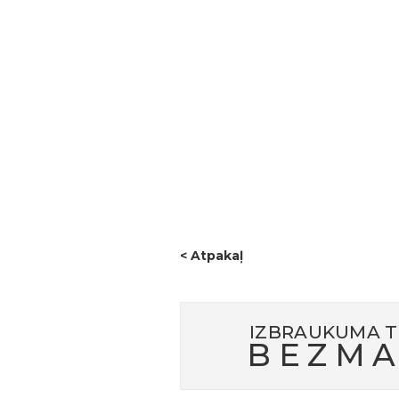
apmeklētas tādas ievērojamas vi
muiža, Võhmas ciems, Senās māk
Pikanemmes dabas taka;Praktiskā
aizsardzības un kopienu sadarbī
tradīcijām un sirsnīgu kopābūša
izpildītājiem un sadarbības part
viesmīlīgo uzņemšanu un rūpēm. 
attīstībai un dabas mantojuma s
Šis bija lielisks sākums projekt
< Atpakaļ
IZBRAUKUMA T
BEZMA