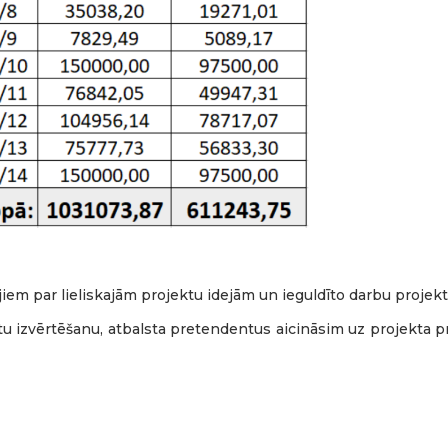
jiem par lieliskajām projektu idejām un ieguldīto darbu projek
ktu izvērtēšanu, atbalsta pretendentus aicināsim uz projekta
bības projekta “GREENPARK” atklāšanas pasākums LahemāNo 4
ā, Attīstības nama aktivitāšu teritorijā, norisinājās LEADER st