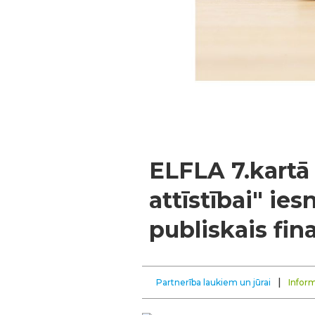
ELFLA 7.kartā
attīstībai" ies
publiskais fi
|
Partnerība laukiem un jūrai
Inform