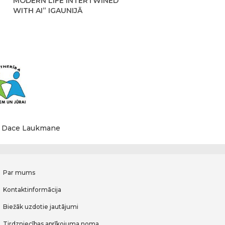
MODERN LIFE INTERTWINED
WITH AI” IGAUNIJĀ
a: Dace Laukmane
Par mums
Kontaktinformācija
Biežāk uzdotie jautājumi
Tirdzniecības aprīkojuma noma