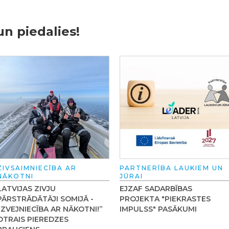
un piedalies!
ZIVSAIMNIECĪBA AR
PARTNERĪBA LAUKIEM UN
NĀKOTNI
JŪRAI
LATVIJAS ZIVJU
EJZAF SADARBĪBAS
PĀRSTRĀDĀTĀJI SOMIJĀ -
PROJEKTA "PIEKRASTES
“ZVEJNIECĪBA AR NĀKOTNI!”
IMPULSS" PASĀKUMI
OTRAIS PIEREDZES