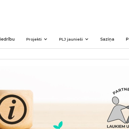
iedrību
Saziņa
P
Projekti
PLJ jaunieši