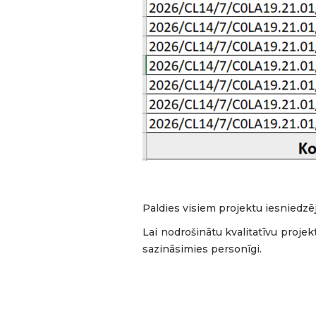
Paldies visiem projektu iesniedzē
Lai nodrošinātu kvalitatīvu proje
sazināsimies personīgi.
🌿 LEADER starptautiskā sadar
nacionālā parka tūrisma teritorij