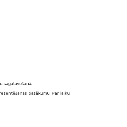
tu sagatavošanā.
 prezentēšanas pasākumu. Par laiku
. līdz 8. augustam Lahemā
arptautiskā sadarbības projekta