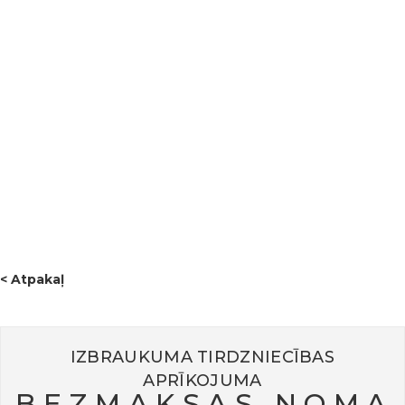
kopābūšanu.Paldies par iedvesmu un sadarbībuSirsnīgs
paldies visiem projekta dalībniekiem, izpildītājiem un
sadarbības partneriem par iesaisti, enerģiju un idejām, kā
arī īpaša pateicība mūsu igauniešu saimniekiem par
viesmīlīgo uzņemšanu un rūpēm. 💚Pasākums iezīmēja
jauna kopīga ceļa sākumu, kas veltīts zaļai domāšanai,
ilgtspējīgai attīstībai un dabas mantojuma saglabāšanai.
Šis bija lielisks sākums projektam “GREENPARK” – paldies,
ka bijāt kopā ar mums šajā ceļojumā! 🌍
< Atpakaļ
IZBRAUKUMA TIRDZNIECĪBAS
APRĪKOJUMA
BEZMAKSAS NOMA