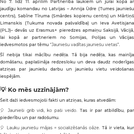
No 7. līdz 11. aprīlim Partnerība laukiem un jūrai kopā ar
jaudīgu komandau no Latvijas – Annija Ūdre (Tumes jauniešu
centrs), Sabīne Tīruma (Smārdes kopienu centrs) un Mārtiņš
Limanskis (Tukuma novada pašvaldība) un Ieva Avetisjana
(PLJ)– devās uz Erasmus+ pieredzes apmaiņu Saksijā, Vācijā,
lai kopā ar partneriem no Somijas, Polijas un Vācijas
iedvesmotos par tēmu
“Jauniešu vadītas jauniešu vietas”
.
Šī nebija tikai mācību nedēļa. Tā bija nedēļa, kas mainīja
domāšanu, paplašināja redzesloku un deva daudz noderīgas
atziņas par jauniešu darbu un jauniešu vietu veidošanas
iespējām.
💡 Ko mēs uzzinājām?
Šeit daži iedvesmojoši fakti un atziņas, kuras atvedām:
🎈
Jaunieši grib vidi, ko paši veido.
Tas ir par atbildību, pa
piederību un par radošumu.
🎈
Lauku jauniešu mājas = socializēšanās oāze.
Tā ir vieta, ku