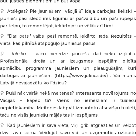
būt, justies pieņemtiem un būt kopā.
🎈
Atslēgas? Pie jauniešiem!
Vācijā šī ideja darbojas lieliski 
jaunieši paši slēdz īres līgumu ar pašvaldību un paši rūpējas
par telpu, to remontējot, iekārtojot un vēlāk arī tīrot.
🎈
"Dari pats!" vaibs:
paši remontē, iekārto, rada. Rezultāts 
vieta, kas pilnībā atspoguļo jauniešus pašus.
🎈
Juleika
– vācu pieredze jauniešu darbinieku izglītībā.
Profesionāla, droša un ar izaugsmes iespējām pildīta
apmācību programma jauniešiem un pieaugušajim, kuri
darbojas ar jauniešiem (https://www.juleica.de/) . Vai mums
Latvijā nevajadzētu ko līdzīgu?
🎈
Puiši nāk vairāk nekā meitenes?
Interesants novērojums n
Vācijas – kāpēc tā? Viens no iemesliem ir tualešu
nepietiekamība. Meitenes labprāt izmantotu atsevišķu tualeti,
taču ne visās jauniešu mājās tas ir iespējams.
🎈
Kad jauniešiem ir sava vieta, viņi grib atgriezties un veido
dzīvi savā ciemā.
Veidojot savu vidi un uzņemoties uzticēto