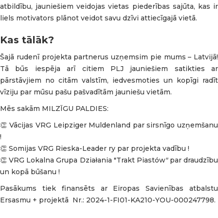
atbildību, jauniešiem veidojas vietas piederības sajūta, kas ir
liels motivators plānot veidot savu dzīvi attiecīgajā vietā.
Kas tālāk?
Šajā rudenī projekta partnerus uzņemsim pie mums – Latvijā!
Tā būs iespēja arī citiem PLJ jauniešiem satikties ar
pārstāvjiem no citām valstīm, iedvesmoties un kopīgi radīt
vīziju par mūsu pašu pašvadītām jauniešu vietām.
Mēs sakām MILZĪGU PALDIES:
👏 Vācijas VRG Leipziger Muldenland par sirsnīgo uzņemšanu
!
👏 Somijas VRG Rieska-Leader ry par projekta vadību !
👏 VRG Lokalna Grupa Działania "Trakt Piastów
"
par draudzīb
un kopā būšanu !
Pasākums tiek finansēts ar Eiropas Savienības atbalstu
Ersasmu + projektā Nr.: 2024-1-FI01-KA210-YOU-000247798.