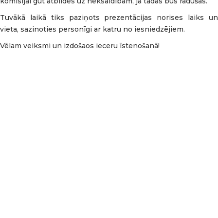
komisijai gūt atbildes uz neksaidībām, ja tādas būs radušās.
Tuvākā laikā tiks paziņots prezentācijas norises laiks un
vieta, sazinoties personīgi ar katru no iesniedzējiem.
Vēlam veiksmi un izdošaos ieceru īstenošanā!
🌿 LEADER starptautiskā sadarbības projekta
“GREENPARK” atklāšanas pasākums LahemāNo 4. līdz 8.
augustam Lahemā nacionālā parka tūrisma teritorijā,
Attīstības nama aktivitāšu teritorijā, norisinājās LEADER
starptautiskā sadarbības projekta “GREENPARK” svinīgais
atklāšanas pasākums. Tas pulcēja vairāk nekā 50
dalībniekus no 12 partnerorganizācijām un četrām valstīm
– 🇪🇪 Igaunijas, 🇱🇻 Latvijas, 🇸🇮 Slovēnijas un 🇭🇷