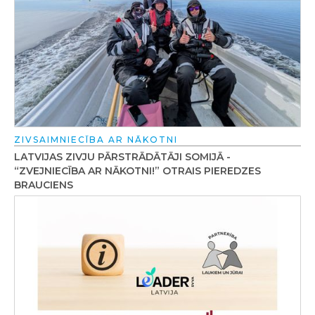
ZIVSAIMNIECĪBA AR NĀKOTNI
LATVIJAS ZIVJU PĀRSTRĀDĀTĀJI SOMIJĀ -
“ZVEJNIECĪBA AR NĀKOTNI!” OTRAIS PIEREDZES
BRAUCIENS