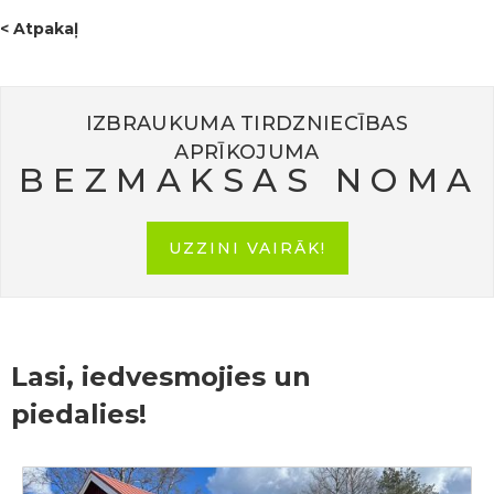
< Atpakaļ
IZBRAUKUMA TIRDZNIECĪBAS
APRĪKOJUMA
BEZMAKSAS NOMA
UZZINI VAIRĀK!
Lasi, iedvesmojies un
piedalies!