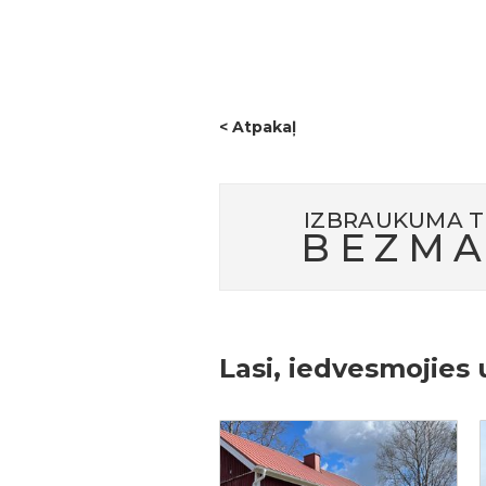
Šis bija lielisks sākums projekt
< Atpakaļ
IZBRAUKUMA T
BEZMA
Lasi, iedvesmojies 