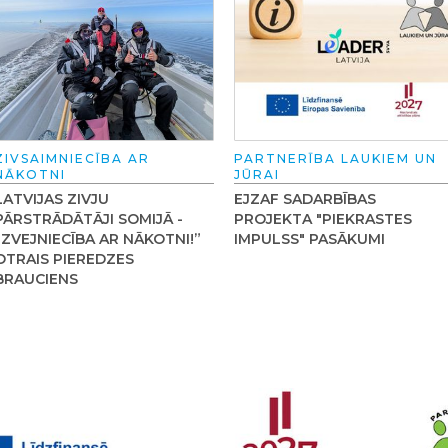
ZIVSAIMNIECĪBA AR
PARTNERĪBA LAUKIEM UN
NĀKOTNI
JŪRAI
LATVIJAS ZIVJU
EJZAF SADARBĪBAS
PĀRSTRĀDĀTĀJI SOMIJĀ -
PROJEKTA "PIEKRASTES
“ZVEJNIECĪBA AR NĀKOTNI!”
IMPULSS" PASĀKUMI
OTRAIS PIEREDZES
BRAUCIENS