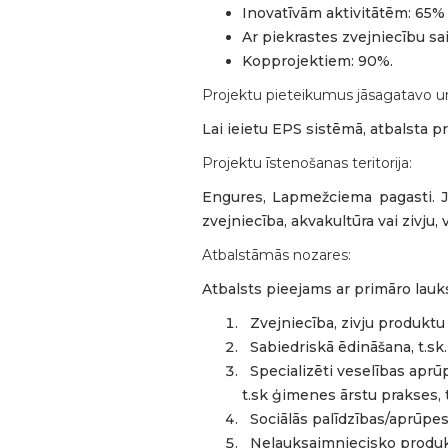
Inovatīvām aktivitātēm: 65%
Ar piekrastes zvejniecību s
Kopprojektiem: 90%.
Projektu pieteikumus jāsagatavo u
Lai ieietu EPS sistēmā, atbalsta 
Projektu īstenošanas teritorija:
Engures, Lapmežciema pagasti. J
zvejniecība, akvakultūra vai zivj
Atbalstāmās nozares:
Atbalsts pieejams ar primāro lau
Zvejniecība, zivju produktu
Sabiedriskā ēdināšana, t.sk
Specializēti veselības aprūp
t.sk ģimenes ārstu prakses, 
Sociālās palīdzības/aprūpe
Nelauksaimniecisko produktu