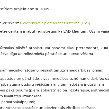
aistītiem projektiem: 80-100%
n jāiesniedz
Elektroniskajā pieteikšanās sistēmā (EPS).
pretendentam ir jābūt reģistrētam kā LAD klientam. Uzzini vair
ūrmalas pilsētā atbalstu var saņemt tikai pretendents, kura
u, vēžveidīgo un mīkstmiešu pārstrāde un konservēšana.
ksiamniecisko ražošanu nesaistītās uzņēmējdarbības jomās:
 apstrāde un pārstrāde, zivsaimniecības uzņēmumu darbību da
. atbalstāma puduru veidošana ar citām radošām industrijām;
es pakalpojumi (piem. zobārstniecība, fizioterapija, ārstniecis
to kvalitātes uzlabošana;
s pamatpakalpojumi;
 ražošana, apstrāde un pievienotās vērtības radīšana;