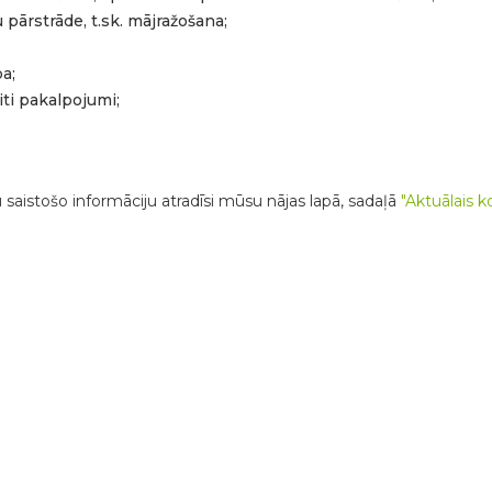
ārstrāde, t.sk. mājražošana;
a;
iti pakalpojumi;
 saistošo informāciju atradīsi mūsu nājas lapā, sadaļā
"Aktuālais k
bības projekta “GREENPARK” atklāšanas pasākums LahemāNo 4
ā, Attīstības nama aktivitāšu teritorijā, norisinājās LEADER st
s pasākums. Tas pulcēja vairāk nekā 50 dalībniekus no 12 pa
tvijas, 🇸🇮 Slovēnijas un 🇭🇷 Horvātijas.Piecas dienas iedvesma
ieki piecu dienu garumā piedzīvoja saturīgu un daudzveidīgu
u valstu nacionālos parkus, dabas rezervātus un vietējo kopienu
raucienus, kuru laikā tika apmeklētas tādas ievērojamas vietas
 Lobija muzejs, Modes muiža, Võhmas ciems, Senās mākslas zāl
sta un Majakivi–Pikanemmes dabas taka;Praktiskās darbnīcas