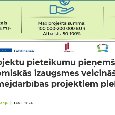
rojektu pieteikumu pieņem
nomiskās izaugsmes veicināš
mējdarbības projektiem pie
|
ācija
Feb 8, 2024