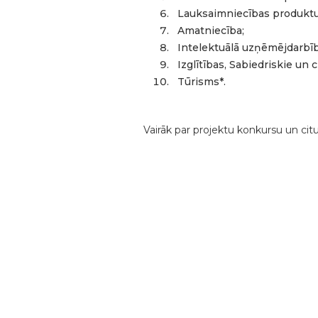
Lauksaimniecības produktu p
Amatniecība;
Intelektuālā uzņēmējdarbīb
Izglītības, Sabiedriskie un c
Tūrisms*.
Vairāk par projektu konkursu un citu
🌿 LEADER starptautiskā sadar
nacionālā parka tūrisma teritorij
“GREENPARK” svinīgais atklāšana
valstīm – 🇪🇪 Igaunijas, 🇱🇻 La
sadarbībasPasākuma laikā dalībn
diskusijas, kas ļāva iepazīt piec
iniciatīvas;Pieredzes apmaiņas b
apmeklētāju centrs, Vērģu osta,
Lahemā mantojuma nams, Hāras o