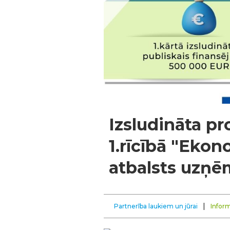
Izsludināta p
1.rīcībā "Eko
atbalsts uzņē
|
Partnerība laukiem un jūrai
Inform