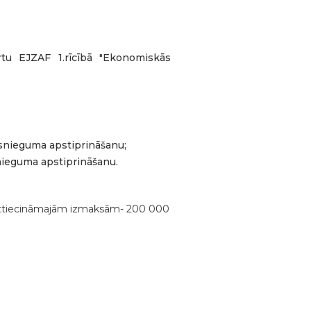
rtu EJZAF 1.rīcībā "Ekonomiskās
snieguma apstiprināšanu;
ieguma apstiprināšanu.
 attiecināmajām izmaksām- 200 000