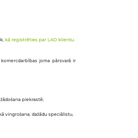
āk,
kā reģistrēties par LAD klientu.
 komercdarbības joma pārsvarā ir
žādošana piekrastē;
kā vingrošana, dažādu speciālistu,