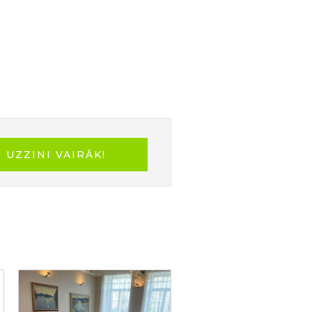
! 🌍
UZZINI VAIRĀK!