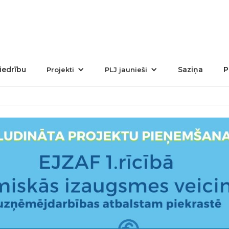
iedrību
Saziņa
P
Projekti
PLJ jaunieši