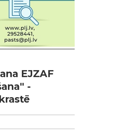
šana EJZAF
ana" -
krastē