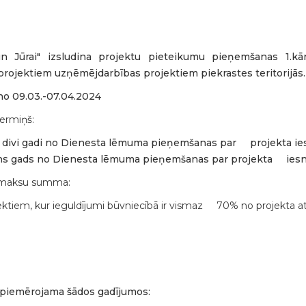
n Jūrai" izsludina projektu pieteikumu pieņemšanas 1.kā
projektiem uzņēmējdarbības projektiem piekrastes teritorijās.
no 09.03.-07.04.2024
ermiņš:
- divi gadi no Dienesta lēmuma pieņemšanas par projekta ie
ns gads no Dienesta lēmuma pieņemšanas par projekta iesn
izmaksu summa:
ektiem, kur ieguldījumi būvniecībā ir vismaz 70% no projekta
e piemērojama šādos gadījumos: