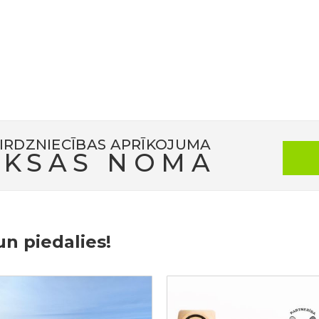
am “GREENPARK” – paldies, ka bijāt kopā ar mums šajā ceļojumā
IRDZNIECĪBAS APRĪKOJUMA
KSAS NOMA
un piedalies!