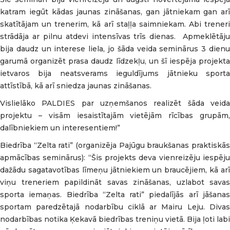
katram iegūt kādas jaunas zināšanas, gan jātniekam gan arī
skatītājam un trenerim, kā arī staļļa saimniekam. Abi treneri
strādāja ar pilnu atdevi intensīvas trīs dienas. Apmeklētāju
bija daudz un interese liela, jo šāda veida seminārus 3 dienu
garumā organizēt prasa daudz līdzekļu, un šī iespēja projekta
ietvaros bija neatsverams ieguldījums jātnieku sporta
attīstībā, kā arī sniedza jaunas zināšanas.
Vislielāko PALDIES par uzņemšanos realizēt šāda veida
projektu – visām iesaistītajām vietējām rīcības grupām,
dalībniekiem un interesentiem!”
Biedrība “Zelta rati” (organizēja Pajūgu braukšanas praktiskās
apmācības seminārus): “Šis projekts deva vienreizēju iespēju
dažādu sagatavotības līmeņu jātniekiem un braucējiem, kā arī
viņu treneriem papildināt savas zināšanas, uzlabot savas
sporta iemaņas. Biedrība “Zelta rati” piedalījās arī jāšanas
sportam paredzētajā nodarbību ciklā ar Mairu Leju. Divas
nodarbības notika Ķekavā biedrības treniņu vietā. Bija ļoti labi