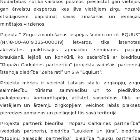
Nodarbības notika vairākos posmos, piesaistot gan vietējos
gan ārvalstu ekspertus, kas ļāva vietējiem zirgu nozarē
strādājošiem papildināt savas zināšanas un iemaņas
minētajos virzienos.
Pojekta ‘’ Zirgu izmantošanas iespējas šodien un rīt. EQUUS’’
(Nr.18-00-A019.333-000019) ietvaros, tika īstenotas
aktivitātes praktiskajos apmācību semināros pajūgu
braukšanā, iejādē un konkūrā, ko sadarbībā ar biedrību
“Ropažu Garkalnes partnerība” (projekta vadošais partneris)
īstenoja biedrība “Zelta rati” un SIA “EquiLat”.
Projekta mērķis ir veicināt Latvijas staļļu, zirgkopju, zirgu
saimniecību, tūrisma saimniecību un to piedāvāto
pakalpojumu konkurētspēju, attīstot sadarbības tīklu ar
vietējiem un ārzemju zirgkopjiem, veicinot labās prakses
pieredzes apmaiņas un pielāgojot tās savā teritorijā.
Projekta partneri: biedrība “Ropažu Garkalnes partnerība”
(vadošais partneris), biedrība “Laukiem un jūrai”, biedrība
“Stopiņu Salaspils partnerība”, biedrība “Lauku partnerība