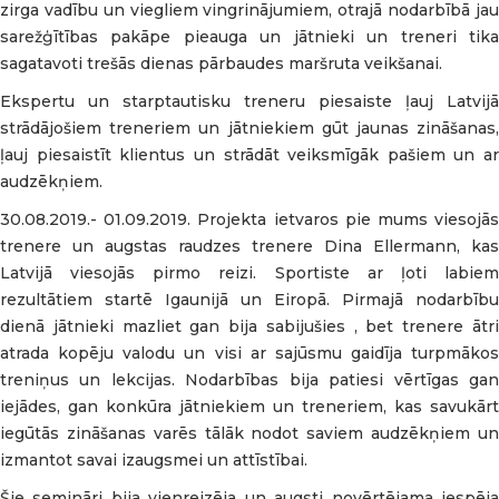
zirga vadību un viegliem vingrinājumiem, otrajā nodarbībā jau
sarežģītības pakāpe pieauga un jātnieki un treneri tika
sagatavoti trešās dienas pārbaudes maršruta veikšanai.
Ekspertu un starptautisku treneru piesaiste ļauj Latvijā
strādājošiem treneriem un jātniekiem gūt jaunas zināšanas,
ļauj piesaistīt klientus un strādāt veiksmīgāk pašiem un ar
audzēkņiem.
30.08.2019.- 01.09.2019. Projekta ietvaros pie mums viesojās
trenere un augstas raudzes trenere Dina Ellermann, kas
Latvijā viesojās pirmo reizi. Sportiste ar ļoti labiem
rezultātiem startē Igaunijā un Eiropā. Pirmajā nodarbību
dienā jātnieki mazliet gan bija sabijušies , bet trenere ātri
atrada kopēju valodu un visi ar sajūsmu gaidīja turpmākos
treniņus un lekcijas. Nodarbības bija patiesi vērtīgas gan
iejādes, gan konkūra jātniekiem un treneriem, kas savukārt
iegūtās zināšanas varēs tālāk nodot saviem audzēkņiem un
izmantot savai izaugsmei un attīstībai.
Šie semināri bija vienreizēja un augsti novērtējama iespēja