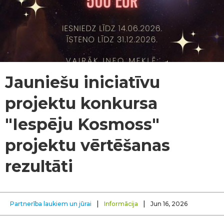
Jauniešu iniciatīvu
projektu konkursa
"Iespēju Kosmoss"
projektu vērtēšanas
rezultāti
|
|
Partnerība laukiem un jūrai
Informācija
Jun 16, 2026