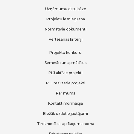
Uzņēmumu datu bāze
Projektu iesniegšana
Normatīvie dokumenti
Vērtēšanas kritēriji
Projektu konkursi
Semināri un apmācības
PLJ aktīvie projekti
PLJ realizētie projekti
Par mums
Kontaktinformācija
Biežāk uzdotie jautājumi
Tirdzniecības aprīkojuma noma
Privatuma politika