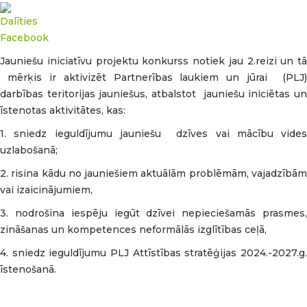
Jauniešu iniciatīvu projektu konkurss notiek jau 2.reizi un tā
mērķis ir aktivizēt Partnerības laukiem un jūrai (PLJ)
darbības teritorijas jauniešus, atbalstot jauniešu iniciētas un
īstenotas aktivitātes, kas:
1. sniedz ieguldījumu jauniešu dzīves vai mācību vides
uzlabošanā;
2. risina kādu no jauniešiem aktuālām problēmām, vajadzībām
vai izaicinājumiem,
3. nodrošina iespēju iegūt dzīvei nepieciešamās prasmes,
zināšanas un kompetences neformālās izglītības ceļā,
4. sniedz ieguldījumu PLJ Attīstības stratēģijas 2024.-2027.g.
īstenošanā.