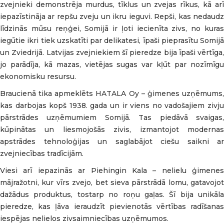
zvejnieki demonstrēja murdus, tīklus un zvejas rīkus, kā arī
iepazīstināja ar repšu zveju un ikru ieguvi. Repši, kas nedaudz
līdzinās mūsu reņģei, Somijā ir ļoti iecienīta zivs, no kuras
iegūtie ikri tiek uzskatīti par delikatesi, īpaši pieprasītu Somijā
un Zviedrijā. Latvijas zvejniekiem šī pieredze bija īpaši vērtīga,
jo parādīja, kā mazas, vietējas sugas var kļūt par nozīmīgu
ekonomisku resursu.
Braucienā tika apmeklēts HATALA Oy – ģimenes uzņēmums,
kas darbojas kopš 1938. gada un ir viens no vadošajiem zivju
pārstrādes uzņēmumiem Somijā. Tas piedāvā svaigas,
kūpinātas un liesmojošās zivis, izmantojot modernas
apstrādes tehnoloģijas un saglabājot ciešu saikni ar
zvejniecības tradīcijām.
Viesi arī iepazinās ar Piehingin Kala – nelielu ģimenes
mājražotni, kur vīrs zvejo, bet sieva pārstrādā lomu, gatavojot
dažādus produktus, tostarp no roņu gaļas. Šī bija unikāla
pieredze, kas ļāva ieraudzīt pievienotās vērtības radīšanas
iespējas nelielos zivsaimniecības uzņēmumos.