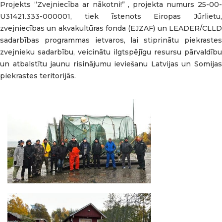
Projekts “Zvejniecība ar nākotni!” , projekta numurs 25-00-
U31421.333-000001, tiek īstenots Eiropas Jūrlietu,
zvejniecības un akvakultūras fonda (EJZAF) un LEADER/CLLD
sadarbības programmas ietvaros, lai stiprinātu piekrastes
zvejnieku sadarbību, veicinātu ilgtspējīgu resursu pārvaldību
un atbalstītu jaunu risinājumu ieviešanu Latvijas un Somijas
piekrastes teritorijās.