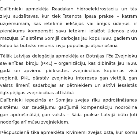
Dalībnieki apmeklēja Raadakan hidroelektrostaciju un tās
zivju audzētavas, kur tiek īstenota īpaša prakse – katram
uzņēmumam, kas ietekmē iekšējos vai ārējos ūdeņus, ir
pienākums kompensēt savu ietekmi, ielaižot ūdeņos zivju
mazuļus. Šī sistēma Somijā darbojas jau kopš 1980. gadiem un
kalpo kā būtisks resurss zivju populāciju atjaunošanā.
Tālāk Latvijas delegācija apmeklēja ar Botnijas līča Zvejnieku
savienības biroju (PKL) – organizāciju, kas dibināta jau 1928.
gadā un apvieno piekrastes zvejniecības kopienas visā
reģionā. PKL pārstāv zvejnieku intereses gan vietējā, gan
valsts līmenī, sadarbojas ar pētniekiem un aktīvi iesaistās
ilgtspējīgas zvejniecības attīstībā.
Dalībnieki iepazinās ar Somijas zvejas rīku apdrošināšanas
sistēmu, kur zaudējumu gadījumā kompensāciju nodrošina
gan apdrošinātāji, gan valsts – šāda prakse Latvijā būtu ļoti
noderīga arī mūsu zvejniekiem.
Pēcpusdienā tika apmeklēta Kiviniemi zvejas osta, kur somu