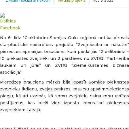
|
|
Zivsaimniecība ar nākotni
Aktuāls projekts
Nov 6, 2025
No 6. līdz 10.oktobrim Somijas Oulu reģionā notika pirmais
starptautiskā sadarbības projekta “Zvejniecība ar nākotni”
pieredzes apmaiņas brauciens, kurā piedalījās 12 dalībnieki –
10 piekrastes zvejnieki un 2 pārstāves no ZVRG “Partnerība
laukiem un jūrai” un ZVRG “Ziemeļkurzemes biznesa
asociācija”.
Pieredzes brauciena mērķis bija iepazīt Somijas piekrastes
zvejnieku ikdienu, zvejas prakses, resursu apsaimniekošanas
pieeju, kā arī uzzināt, kā somu zvejnieki risina roņu radītos
postījumus, kas bieži vien izposta lomus arī piekrastes
zvejniekiem Latvijā.