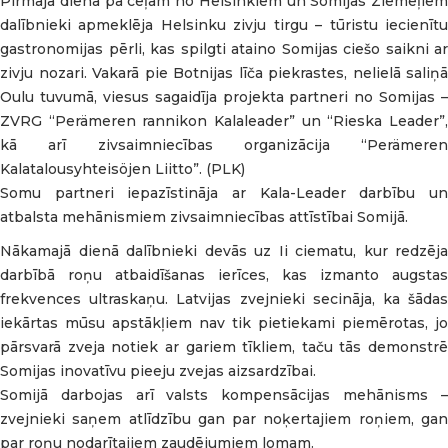
Pirmajā dienā pa ceļam no Helsinkiem un Somijas Ziemeļiem
dalībnieki apmeklēja Helsinku zivju tirgu – tūristu iecienītu
gastronomijas pērli, kas spilgti ataino Somijas ciešo saikni ar
zivju nozari. Vakarā pie Botnijas līča piekrastes, nelielā saliņā
Oulu tuvumā, viesus sagaidīja projekta partneri no Somijas –
ZVRG “Perämeren rannikon Kalaleader” un “Rieska Leader”,
kā arī zivsaimniecības organizācija “Perämeren
Kalatalousyhteisöjen Liitto”. (PLK)
Somu partneri iepazīstināja ar Kala-Leader darbību un
atbalsta mehānismiem zivsaimniecības attīstībai Somijā.
Nākamajā dienā dalībnieki devās uz Ii ciematu, kur redzēja
darbībā roņu atbaidīšanas ierīces, kas izmanto augstas
frekvences ultraskaņu. Latvijas zvejnieki secināja, ka šādas
iekārtas mūsu apstākļiem nav tik pietiekami piemērotas, jo
pārsvarā zveja notiek ar gariem tīkliem, taču tās demonstrē
Somijas inovatīvu pieeju zvejas aizsardzībai.
Somijā darbojas arī valsts kompensācijas mehānisms –
zvejnieki saņem atlīdzību gan par noķertajiem roņiem, gan
par roņu nodarītajiem zaudējumiem lomam.