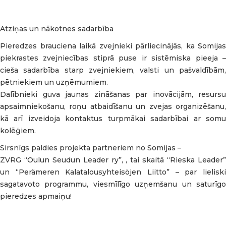
Atziņas un nākotnes sadarbība
Pieredzes brauciena laikā zvejnieki pārliecinājās, ka Somijas
piekrastes zvejniecības stiprā puse ir sistēmiska pieeja –
cieša sadarbība starp zvejniekiem, valsti un pašvaldībām,
pētniekiem un uzņēmumiem.
Dalībnieki guva jaunas zināšanas par inovācijām, resursu
apsaimniekošanu, roņu atbaidīšanu un zvejas organizēšanu,
kā arī izveidoja kontaktus turpmākai sadarbībai ar somu
kolēģiem.
Sirsnīgs paldies projekta partneriem no Somijas –
ZVRG “Oulun Seudun Leader ry”, , tai skaitā “Rieska Leader”
un “Perämeren Kalatalousyhteisöjen Liitto” – par lieliski
sagatavoto programmu, viesmīlīgo uzņemšanu un saturīgo
pieredzes apmaiņu!