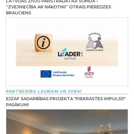
LATVIJAS ZIVJU PĀRSTRĀDĀTĀJI SOMIJĀ -
“ZVEJNIECĪBA AR NĀKOTNI!” OTRAIS PIEREDZES
BRAUCIENS
PARTNERĪBA LAUKIEM UN JŪRAI
EJZAF SADARBĪBAS PROJEKTA "PIEKRASTES IMPULSS"
PASĀKUMI