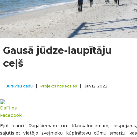
Gausā jūdze-laupītāju
ceļš
|
|
Jūra visu gadu
Projekts noslēdzies
Jan 12, 2022
Ejot cauri Ragaciemam un Klapkalnciemam, iespējams,
sajutīsiet vietējo zvejnieku kūpinātavu dūmu smaržu, kas