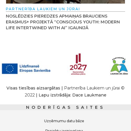
PARTNERĪBA LAUKIEM UN JŪRAI
NOSLĒDZIES PIEREDZES APMAIŅAS BRAUCIENS
ERASMUS+ PROJEKTĀ “CONSCIOUS YOUTH: MODERN
LIFE INTERTWINED WITH AI” IGAUNIJĀ
Visas tiesības aizsargātas |
Partnerība Laukiem un jūrai ©
2022
| Lapu izstrādāja: Dace Laukmane
NODERĪGAS SAITES
Uzņēmumu datu bāze
Projektu iesniegšana