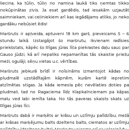
liecina, ka tūliņ, tūliņ no namiņa laukā tiks ņemtas tikko
nokūpinātas zivis. Ja esat gardēdis, tad iesakām uzjautāt
saimniekam, vai ceļiniekiem arī kas iegādājams atliks, jo neko
gardāku nebūsiet ēdis!
Maršruts ir apļveida, aptuveni 18 km garš, pieveicams 5 – 6
stundu laikā. Izstaigājot šo maršrutu, ikvienam radīsies
priekšstats, kāpēc šo Rīgas jūras līča piekrastes daļu sauc par
Gauso jūdzi, kā arī nepaliks nepamanītas tās skaistie priežu
meži, ogulāji, sēņu vietas u.c. vērtības.
Maršruts jebkurā brīdī ir noīsināms izmantojot kādas no
pludmalē uzstādītajām kāpnēm, kurām kartē iepretim
atzīmētas stigas. Ja kāda iemesla pēc nevēlaties doties pa
pludmali, tad no Ragaciema līdz Klapkalnciemam pa kāpas
malu ved labi iemīta taka. No tās paveras skaists skats uz
Rīgas jūras līci.
Maršruts dabā ir marķēts ar krāsu un uzlīmju palīdzību; mežā
ar krāsas marķējumu balts dzeltens balts, ciematos ar uzlīmju