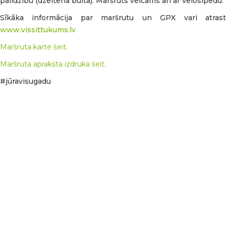
palīdzību (dzeltena bulta). Maršruts veicams arī ar velosipēdu.
Sīkāka informācija par maršrutu un GPX vari atrast
www.vissittukums.lv
Maršruta karte šeit.
Maršruta apraksta izdruka šeit.
#jūravisugadu
🌿 LEADER starptautiskā sadarbības projekta
“GREENPARK” atklāšanas pasākums LahemāNo 4. līdz 8.
augustam Lahemā nacionālā parka tūrisma teritorijā,
Attīstības nama aktivitāšu teritorijā, norisinājās LEADER
starptautiskā sadarbības projekta “GREENPARK” svinīgais
atklāšanas pasākums. Tas pulcēja vairāk nekā 50
dalībniekus no 12 partnerorganizācijām un četrām valstīm
– 🇪🇪 Igaunijas, 🇱🇻 Latvijas, 🇸🇮 Slovēnijas un 🇭🇷