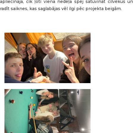
apliecināja, cik ļoti viena nedēļa spēj satuvināt cilvēkus un
radīt saiknes, kas saglabājas vēl ilgi pēc projekta beigām.