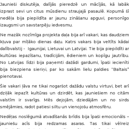
Jaunieši diskutēja, dalījās pieredzē un mācījās, kā labāk
izprast sevi un citus mūsdienu straujajā pasaulē. Kopumā šī
nedēļa bija piepildīta ar jaunu zināšanu apguvi, personīgo
izaugsmi un savstarpēju iedvesmu.
Ne mazāk nozīmīga projekta daļa bija arī vakari, kas daudziem
kļuva par mīļāko dienas daļu. Katrs vakars bija veltīts kādai
dalībvalstij - Igaunijai, Lietuvai un Latvijai. Tie bija piepildīti ar
kultūras iepazīšanu, tradīcijām, ēdieniem un kopīgu jautrību.
No Latvijas līdzi bija paņemti dažādi gardumi, īpaši iecienīti
bija biezpiena sieriņi, par ko sakām lielu paldies “Baltais”
pienotavai.
Šie vakari ļāva ne tikai nogaršot dažādu valstu virtuvi, bet arī
dziļāk iepazīt kultūras un dzirdēt, kas jauniešiem no citām
valstīm ir svarīgs. Mēs dejojām, dziedājām un no sirds
smējāmies, radot patiesi siltu un vienojošu atmosfēru.
Nedēļas noslēgumā atvadīšanās brīdis bija īpaši emocionāls –
jauniešu acīs bija redzamas asaras. Tas tikai vēlreiz