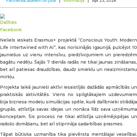
|
|
Partnerība laukiem un jūrai
Informācija
Apr 23, 2026
Neliels ieskats Erasmus+ projektā “Conscious Youth: Modern
Life Intertwined with AI”, kas norisinājās Igaunijā, pulcējot 10
jauniešus uz vienu intensīvu, piedzīvojumiem un pieredzēm
bagātu nedēļu. Šajās 7 dienās radās ne tikai jaunas zināšanas,
bet arī patiesas draudzības, daudz smieklu un neaizmirstamu
mirkļu.
Projekta laikā jaunieši aktīvi iesaistījās dažādās apmācībās un
praktiskās aktivitātēs. Viens no spilgtākajiem uzdevumiem
bija biznesa modeļu simulācijas spēle, kurā dalībnieki strādāja
grupās, attīstīja savas idejas un nonāca līdz sava uzņēmuma
konceptam. Šis process ne tikai attīstīja uzņēmējspējas un
radošo domāšanu, bet arī stiprināja sadarbības prasmes.
Tāpat būtiska uzmanība tika pievērsta mentālajai veselībai.