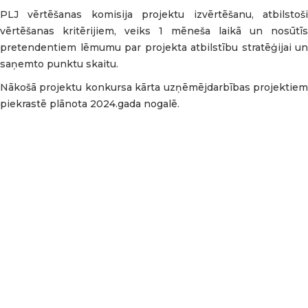
PLJ vērtēšanas komisija projektu izvērtēšanu, atbilstoši
vērtēšanas kritērijiem, veiks 1 mēneša laikā un nosūtīs
pretendentiem lēmumu par projekta atbilstību stratēģijai un
saņemto punktu skaitu.
Nākošā projektu konkursa kārta uzņēmējdarbības projektiem
piekrastē plānota 2024.gada nogalē.
🌿 LEADER starptautiskā sadarbības projekta
“GREENPARK” atklāšanas pasākums LahemāNo 4. līdz 8.
augustam Lahemā nacionālā parka tūrisma teritorijā,
Attīstības nama aktivitāšu teritorijā, norisinājās LEADER
starptautiskā sadarbības projekta “GREENPARK” svinīgais
atklāšanas pasākums. Tas pulcēja vairāk nekā 50
dalībniekus no 12 partnerorganizācijām un četrām valstīm
– 🇪🇪 Igaunijas, 🇱🇻 Latvijas, 🇸🇮 Slovēnijas un 🇭🇷
Horvātijas.Piecas dienas iedvesmas, pieredzes un
sadarbībasPasākuma laikā dalībnieki piecu dienu garumā