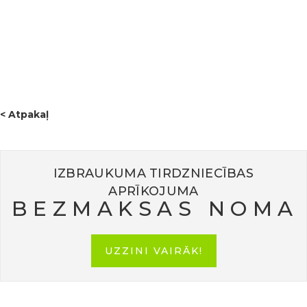
jauna kopīga ceļa sākumu, kas veltīts zaļai domāšanai,
ilgtspējīgai attīstībai un dabas mantojuma saglabāšanai.
Šis bija lielisks sākums projektam “GREENPARK” – paldies,
ka bijāt kopā ar mums šajā ceļojumā! 🌍
< Atpakaļ
IZBRAUKUMA TIRDZNIECĪBAS
APRĪKOJUMA
BEZMAKSAS NOMA
UZZINI VAIRĀK!