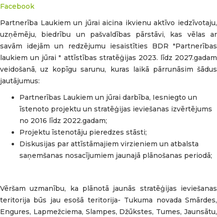
Partnerība Laukiem un jūrai aicina ikvienu aktīvo iedzīvotaju,
uzņēmēju, biedrību un pašvaldības pārstāvi, kas vēlas ar
savām idejām un redzējumu iesaistīties BDR "Partnerības
laukiem un jūrai " attīstības stratēģijas 2023. līdz 2027.gadam
veidošanā, uz kopīgu sarunu, kuras laikā pārrunāsim šādus
jautājumus:
Partnerības Laukiem un jūrai darbība, Iesniegto un
īstenoto projektu un stratēģijas ieviešanas izvērtējums
no 2016 līdz 2022.gadam;
Projektu īstenotāju pieredzes stāsti;
Diskusijas par attīstāmajiem virzieniem un atbalsta
saņemšanas nosacījumiem jaunajā plānošanas periodā;
Vēršam uzmanību, ka plānotā jaunās stratēģijas ieviešanas
teritorija būs jau esošā teritorija- Tukuma novada Smārdes,
Engures, Lapmežciema, Slampes, Džūkstes, Tumes, Jaunsātu,