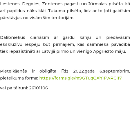
Lestenes, Degoles, Zentenes pagasti un Jūrmalas pilsēta, kā
arī papildus nāks klāt Tukuma pilsēta, līdz ar to ļoti gaidīsim
pārstāvjus no visām šīm teritorijām.
Dalībniekus cienāsim ar gardu kafiju un piedāvāsim
ekskluzīvu iespēju būt pirmajiem, kas saimnieka pavadībā
tiek iepazīstināti ar Latvijā pirmo un vienīgo Apgriezto māju.
Pieteikšanās ir obligāta līdz 2022.gada 6.septembrim,
pieteikuma forma:
https://forms.gle/m9GTuqQXh1FwRCi17
vai pa tālruni: 26101106
🌿 LEADER starptautiskā sadarbības projekta
“GREENPARK” atklāšanas pasākums LahemāNo 4. līdz 8.