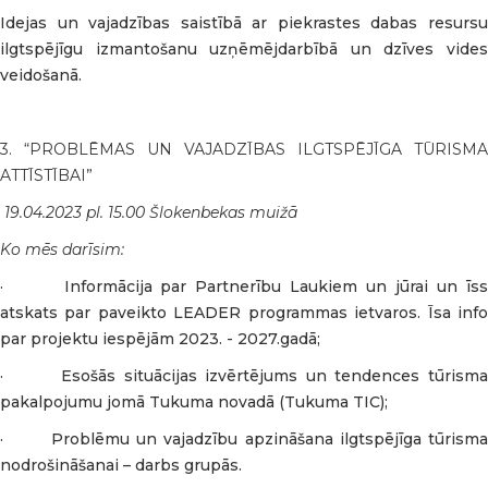
Idejas un vajadzības saistībā ar piekrastes dabas resursu
ilgtspējīgu izmantošanu uzņēmējdarbībā un dzīves vides
veidošanā.
3. “PROBLĒMAS UN VAJADZĪBAS ILGTSPĒJĪGA TŪRISMA
ATTĪSTĪBAI”
19.04.2023 pl. 15.00 Šlokenbekas muižā
Ko mēs darīsim:
· Informācija par Partnerību Laukiem un jūrai un īss
atskats par paveikto LEADER programmas ietvaros. Īsa info
par projektu iespējām 2023. - 2027.gadā;
· Esošās situācijas izvērtējums un tendences tūrisma
pakalpojumu jomā Tukuma novadā (Tukuma TIC);
· Problēmu un vajadzību apzināšana ilgtspējīga tūrisma
nodrošināšanai – darbs grupās.