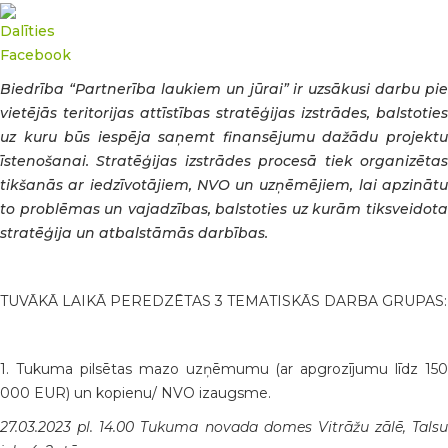
Biedrība “Partnerība laukiem un jūrai” ir uzsākusi darbu pie
vietējās teritorijas attīstības stratēģijas izstrādes, balstoties
uz kuru būs iespēja saņemt finansējumu dažādu projektu
īstenošanai. Stratēģijas izstrādes procesā tiek organizētas
tikšanās ar iedzīvotājiem, NVO un uzņēmējiem, lai apzinātu
to problēmas un vajadzības, balstoties uz kurām tiksveidota
stratēģija un atbalstāmās darbības.
TUVĀKĀ LAIKĀ PEREDZĒTAS 3 TEMATISKĀS DARBA GRUPAS:
1. Tukuma pilsētas mazo uzņēmumu (ar apgrozījumu līdz 150
000 EUR) un kopienu/ NVO izaugsme.
27.03.2023 pl. 14.00 Tukuma novada domes Vitrāžu zālē, Talsu