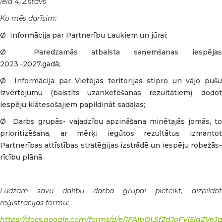
iela 4, 2.stāvs
Ko mēs darīsim:
Ø Informācija par Partnerību Laukiem un jūrai;
Ø Paredzamās atbalsta saņemšanas iespējas
2023.-2027.gadā;
Ø Informācija par Vietējās teritorijas stipro un vājo pušu
izvērtējumu (balstīts uzanketēšanas rezultātiem), dodot
iespēju klātesošajiem papildināt sadaļas;
Ø Darbs grupās- vajadzību apzināšana minētajās jomās, to
prioritizēšana, ar mērķi iegūtos rezultātus izmantot
Partnerības attīstības stratēģijas izstrādē un iespēju robežās-
rīcību plānā.
Lūdzam savu dalību darba grupai pieteikt, aizpildot
reģistrācijas formu:
https://docs.google.com/forms/d/e/1FAIpQLSfZdJoFVl5lgZV