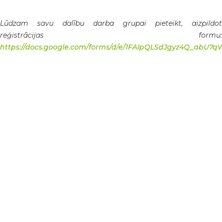
Lūdzam savu dalību darba grupai pieteikt, aizpildot
reģistrācijas formu:
https://docs.google.com/forms/d/e/1FAIpQLSdJgyz4Q_ab
🌿 LEADER starptautiskā sadarbības projekta
“GREENPARK” atklāšanas pasākums LahemāNo 4. līdz 8.
augustam Lahemā nacionālā parka tūrisma teritorijā,
Attīstības nama aktivitāšu teritorijā, norisinājās LEADER
starptautiskā sadarbības projekta “GREENPARK” svinīgais
atklāšanas pasākums. Tas pulcēja vairāk nekā 50
dalībniekus no 12 partnerorganizācijām un četrām valstīm
– 🇪🇪 Igaunijas, 🇱🇻 Latvijas, 🇸🇮 Slovēnijas un 🇭🇷