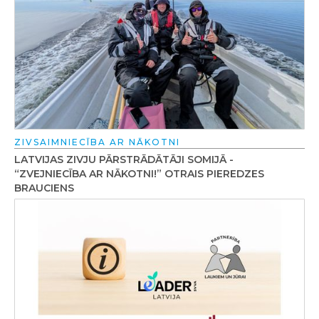
ZIVSAIMNIECĪBA AR NĀKOTNI
LATVIJAS ZIVJU PĀRSTRĀDĀTĀJI SOMIJĀ -
“ZVEJNIECĪBA AR NĀKOTNI!” OTRAIS PIEREDZES
BRAUCIENS