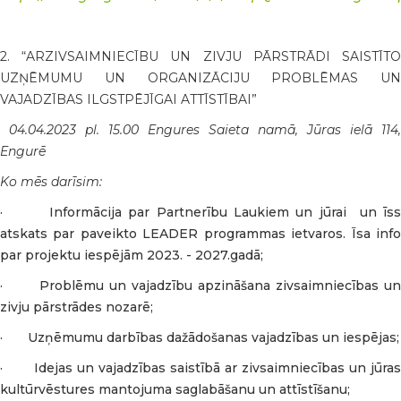
2. “ARZIVSAIMNIECĪBU UN ZIVJU PĀRSTRĀDI SAISTĪTO
UZŅĒMUMU UN ORGANIZĀCIJU PROBLĒMAS UN
VAJADZĪBAS ILGSTPĒJĪGAI ATTĪSTĪBAI”
04.04.2023 pl. 15.00 Engures Saieta namā, Jūras ielā 114,
Engurē
Ko mēs darīsim:
· Informācija par Partnerību Laukiem un jūrai un īss
atskats par paveikto LEADER programmas ietvaros. Īsa info
par projektu iespējām 2023. - 2027.gadā;
· Problēmu un vajadzību apzināšana zivsaimniecības un
zivju pārstrādes nozarē;
· Uzņēmumu darbības dažādošanas vajadzības un iespējas;
· Idejas un vajadzības saistībā ar zivsaimniecības un jūras
kultūrvēstures mantojuma saglabāšanu un attīstīšanu;