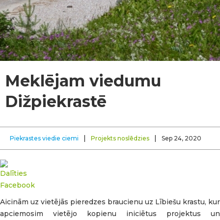
Meklējam viedumu
Dižpiekrastē
|
|
Piekrastes viedie ciemi
Projekts noslēdzies
Sep 24, 2020
Aicinām uz vietējās pieredzes braucienu uz Lībiešu krastu, kur
apciemosim vietējo kopienu iniciētus projektus un