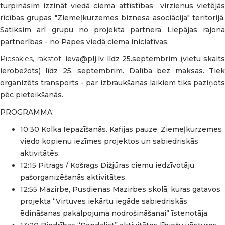
turpināsim izzināt viedā ciema attīstības virzienus vietējās
rīcības grupas "Ziemeļkurzemes biznesa asociācija" teritorijā.
Satiksim arī grupu no projekta partnera Liepājas rajona
partnerības - no Papes viedā ciema iniciatīvas.
Piesakies, rakstot:
ieva@plj.lv līdz 25.septembrim (vietu skaits
ierobežots) līdz 25. septembrim. Dalība bez maksas. Tiek
organizēts transports - par izbraukšanas laikiem tiks paziņots
pēc pieteikšanās.
PROGRAMMA:
10:30 Kolka Iepazīšanās. Kafijas pauze. Ziemeļkurzemes
viedo kopienu iezīmes projektos un sabiedriskās
aktivitātēs.
12:15 Pitrags / Košrags Dižjūras ciemu iedzīvotāju
pašorganizēšanās aktivitātes.
12:55 Mazirbe, Pusdienas Mazirbes skolā, kuras gatavos
projekta “Virtuves iekārtu iegāde sabiedriskās
ēdināšanas pakalpojuma nodrošināšanai” īstenotāja.