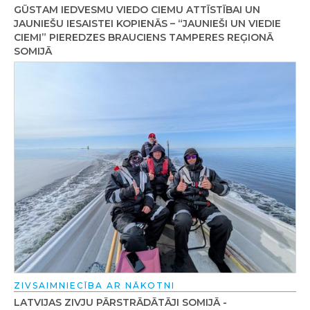
GŪSTAM IEDVESMU VIEDO CIEMU ATTĪSTĪBAI UN
JAUNIEŠU IESAISTEI KOPIENĀS – “JAUNIEŠI UN VIEDIE
CIEMI” PIEREDZES BRAUCIENS TAMPERES REĢIONĀ
SOMIJĀ
ZIVSAIMNIECĪBA AR NĀKOTNI
LATVIJAS ZIVJU PĀRSTRĀDĀTĀJI SOMIJĀ -