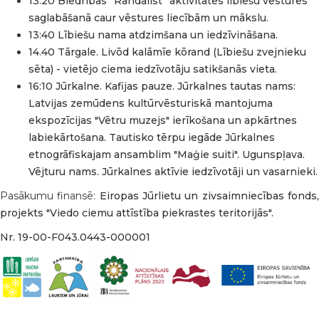
13:20 Biedrības “Randalist” aktivitātes lībiešu vēstures
saglabāšanā caur vēstures liecībām un mākslu.
13:40 Lībiešu nama atdzimšana un iedzīvināšana.
14.40 Tārgale. Livōd kalāmīe kōrand (Lībiešu zvejnieku
sēta) - vietējo ciema iedzīvotāju satikšanās vieta.
16:10 Jūrkalne. Kafijas pauze. Jūrkalnes tautas nams:
Latvijas zemūdens kultūrvēsturiskā mantojuma
ekspozīcijas "Vētru muzejs" ierīkošana un apkārtnes
labiekārtošana. Tautisko tērpu iegāde Jūrkalnes
etnogrāfiskajam ansamblim "Maģie suiti". Ugunspļava.
Vējturu nams. Jūrkalnes aktīvie iedzīvotāji un vasarnieki.
Pasākumu finansē:
Eiropas Jūrlietu un zivsaimniecības fonds
projekts "Viedo ciemu attīstība piekrastes teritorijās".
Nr. 19-00-F043.0443-000001