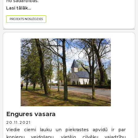
no sadarbības.
Lasi tālāk...
PROJEKTS NOSLĒDZIES
Engures vasara
20.11.2021
Viedie ciemi lauku un piekrastes apvidū ir par
kopienu veidošanu, vietējo cilvēku vajadzību