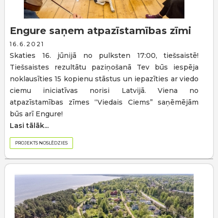
Engure saņem atpazīstamības zīmi
16.6.2021
Skaties 16. jūnijā no pulksten 17:00, tiešsaistē!
Tiešsaistes rezultātu paziņošanā Tev būs iespēja
noklausīties 15 kopienu stāstus un iepazīties ar viedo
ciemu iniciatīvas norisi Latvijā. Viena no
atpazīstamības zīmes “Viedais Ciems” saņēmējām
būs arī Engure!
Lasi tālāk...
PROJEKTS NOSLĒDZIES